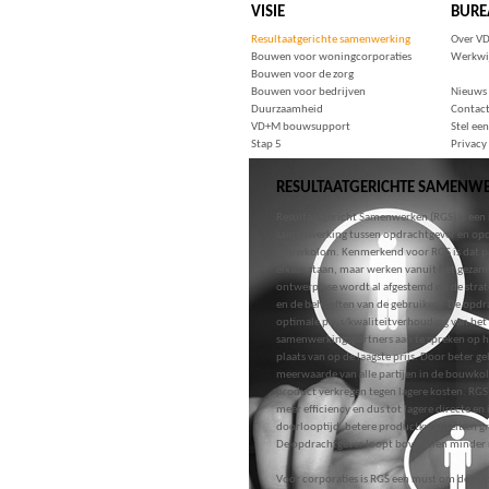
VISIE
BURE
Resultaatgerichte samenwerking
Over V
Bouwen voor woningcorporaties
Werkwi
Bouwen voor de zorg
Bouwen voor bedrijven
Nieuws
Duurzaamheid
Contac
VD+M bouwsupport
Stel een
Stap 5
Privacy
RESULTAATGERICHTE SAMENW
Resultaatgericht Samenwerken (RGS) is een
samenwerking tussen opdrachtgever en op
bouwkolom. Kenmerkend voor RGS is dat par
elkaar staan, maar werken vanuit het gezame
ontwerpfase wordt al afgestemd op de strat
en de behoeften van de gebruikers. De opdra
optimale prijs/kwaliteitverhouding van h
samenwerkingspartners aan te spreken op 
plaats van op de laagste prijs. Door beter g
meerwaarde van alle partijen in de bouwko
product verkregen tegen lagere kosten. RGS
meer efficiency en dus tot lagere directe en
doorlooptijd, betere productkwaliteit en g
De opdrachtgever loopt bovendien minder r
Voor corporaties is RGS een must om de noo