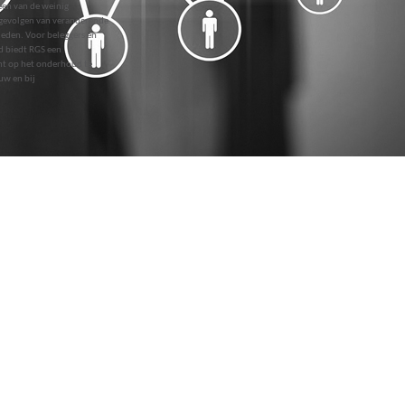
een van de weinig
 gevolgen van veranderende
ieden. Voor beleggers en
d biedt RGS een
nt op het onderhoud te
uw en bij
afstemmen op de
gever en tegelijk het
timaliseren. Daarbij
bouwdisciplines. Deze
oed en laat de
j ons.
iden en het ontwerpen een
e noemer VD+M
e samen met vier bedrijven
 met de opdrachtgever.