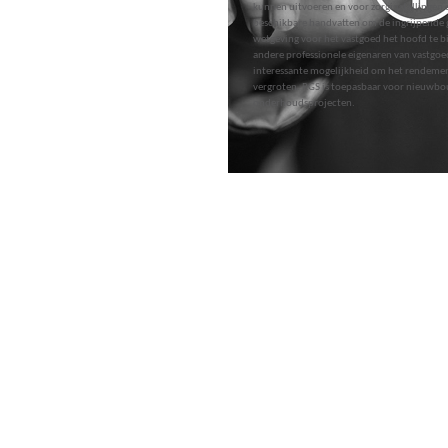
kunnen uitvoeren en voor zorginstellingen 
beschikbare handvatten om de ingrijpende
wetgeving voor het vastgoed het hoofd te b
andere professionele eigenaren van vastgoe
interessante mogelijkheid om het rendeme
vergroten. RGS is toepasbaar voor nieuwbo
onderhoudsprojecten.
Met RGS kunnen we een ontwerp volledig 
functionele wensen en eisen van de opdracht
onderhoud over de beoogde levenscyclus op
werken we integraal samen met de overige 
werkwijze vergroot de waarde van het vastg
exploitatielasten dalen.
Resultaatgericht Samenwerken past goed bi
Projecten waarbij we RGS-trajecten begele
kleinere rol speelt, voeren we uit onder d
bouwsupport.
Stap 5 is een samenwerkingsverband waar w
met disciplines als één partij samenwerken