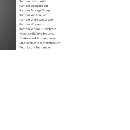
Kantoor Bedrijfsvilla
Kantoor Eikelenboom
Kantoor Synorga Groep
Kantoor Van den Ban
Kantoor Waterweg Wonen
Kantoor Woonplus
Kantoor Woonplus Vastgoed
Makelaardij Anke Bodewes
Donkervoort Automobielen
Stadsdeelkantoor Stadstoezicht
Petuniatuin Zoetermeer
Planstudie Citerstraat
Prijsvraag 't Akkertje
Prikposten Star MDC
Restyling Castorflat
Opwaarderen Woningcomplex 010
Groot onderhoud Koninginnelaan-
laag
Groot onderhoud Zwaluwenlaan
Restyling gevels Oude Noorden R'dam
SPvE Citerstraat
SPvE Gasfabriekterrein
SPvE Nieuwland
Star MDC Vlambloem 61 R'dam
Steunpunt Daklozen De Elementen
Steunpunt Frankeland
Steunpunt Haagse Bos
Tankcleaning Vos Logistics
Tankcleaning Stubbe