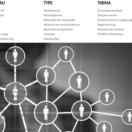
AU
TYPE
THEMA
D+M
Stedenbouw
Duurzaam bouwen
jze
Woningbouw
Zorg en wonen
Renovatie en restauratie
Buitenruimte & omgeving
Verbouw en vernieuwbouw
Eigen woning
t
Kantoren en bedrijven
Bouwen aan de stad
 vraag
Interieur
PKVW & WoonKeur
 verklaring
Planstudies
ERKING
 innovatieve manier van
drachtnemers in de
tijen niet tegenover
nlijke belang. In de
egie van de opdrachtgever
chtgever streeft naar een
et bouwproduct door de
hun toegevoegde waarde in
ebruik te maken van de
lom wordt een beter
 leidt aantoonbaar tot
 indirecte kosten, kortere
rotere klanttevredenheid.
isico.
dzakelijke bezuinigingen te