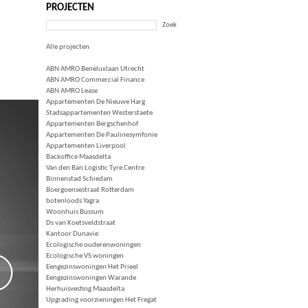
PROJECTEN
Zoek
Alle projecten
ABN AMRO Beneluxlaan Utrecht
ABN AMRO Commercial Finance
ABN AMRO Lease
Appartementen De Nieuwe Harg
Stadsappartementen Westerstaete
Appartementen Bergschenhof
Appartementen De Paulinesymfonie
Appartementen Liverpool
Backoffice Maasdelta
Van den Ban Logistic Tyre Centre
Binnenstad Schiedam
Boergoensestraat Rotterdam
botenloods Yagra
Woonhuis Bussum
Ds van Koetsveldstraat
Kantoor Dunavie
Ecologische ouderenwoningen
Ecologische VS woningen
Eengezinswoningen Het Prieel
Eengezinswoningen Warande
Herhuisvesting Maasdelta
Upgrading voorzieningen Het Fregat