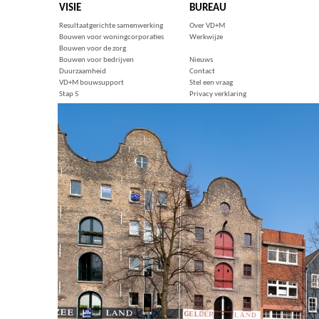
VISIE
BUREAU
Resultaatgerichte samenwerking
Over VD+M
Bouwen voor woningcorporaties
Werkwijze
Bouwen voor de zorg
Bouwen voor bedrijven
Nieuws
Duurzaamheid
Contact
VD+M bouwsupport
Stel een vraag
Stap 5
Privacy verklaring