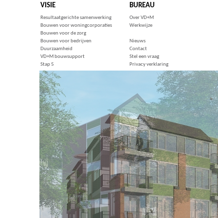
VISIE
BUREAU
Resultaatgerichte samenwerking
Over VD+M
Bouwen voor woningcorporaties
Werkwijze
Bouwen voor de zorg
Bouwen voor bedrijven
Nieuws
Duurzaamheid
Contact
VD+M bouwsupport
Stel een vraag
Stap 5
Privacy verklaring